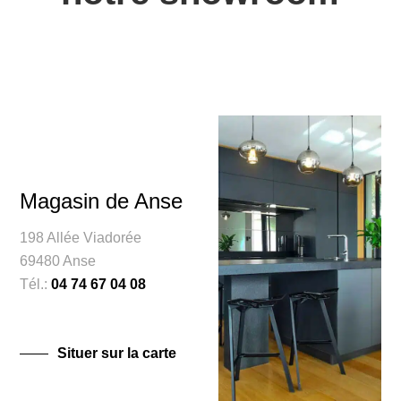
Magasin de Anse
198 Allée Viadorée
69480 Anse
Tél.:
04 74 67 04 08
Situer sur la carte